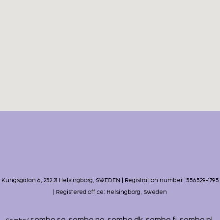
appartements
et maisons
de vacances
à Lagos
Kungsgatan 6, 252 21 Helsingborg, SWEDEN | Registration number: 556529-1795
| Registered office: Helsingborg, Sweden